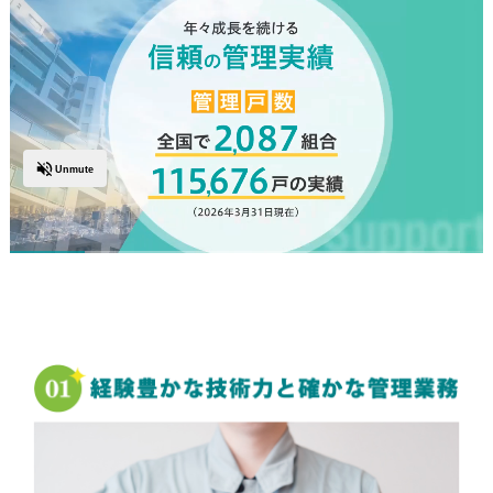
Unmute
0:07
/
0:42