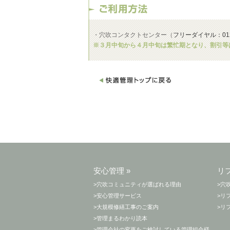
・穴吹コンタクトセンター（
フリーダイヤル：0120
※３月中旬から４月中旬は繁忙期となり、割引等
安心管理 »
リ
>穴吹コミュニティが選ばれる理由
>穴
>安心管理サービス
>リ
>大規模修繕工事のご案内
>リ
>管理まるわかり読本
>管理会社の変更をご検討している管理組合様