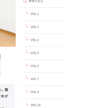
事例を見る
VOL.1
VOL.2
VOL.4
VOL.5
VOL.6
VOL.7
VOL.9
VOL.10