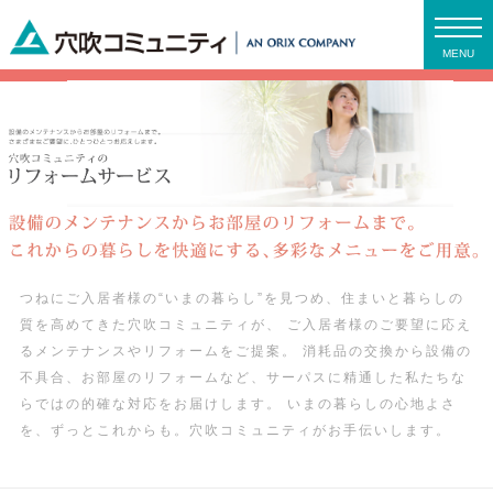
MENU
つねにご入居者様の“いまの暮らし”を見つめ、住まいと暮らしの
質を高めてきた穴吹コミュニティが、
ご入居者様のご要望に応え
るメンテナンスやリフォームをご提案。
消耗品の交換から設備の
不具合、お部屋のリフォームなど、サーパスに精通した私たちな
らではの的確な対応をお届けします。
いまの暮らしの心地よさ
を、ずっとこれからも。穴吹コミュニティがお手伝いします。