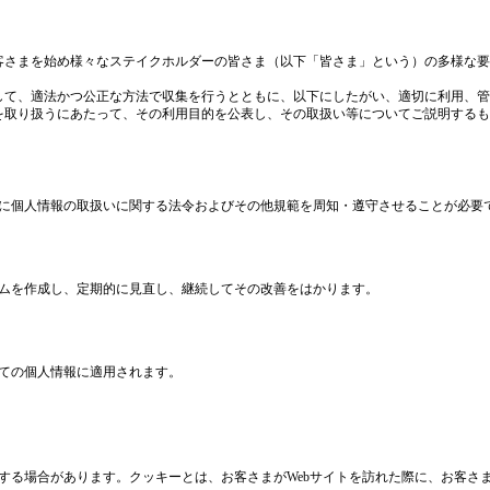
客さまを始め様々なステイクホルダーの皆さま（以下「皆さま」という）の多様な要
して、適法かつ公正な方法で収集を行うとともに、以下にしたがい、適切に利用、管
を取り扱うにあたって、その利用目的を公表し、その取扱い等についてご説明するも
に個人情報の取扱いに関する法令およびその他規範を周知・遵守させることが必要
ムを作成し、定期的に見直し、継続してその改善をはかります。
ての個人情報に適用されます。
する場合があります。クッキーとは、お客さまがWebサイトを訪れた際に、お客さ