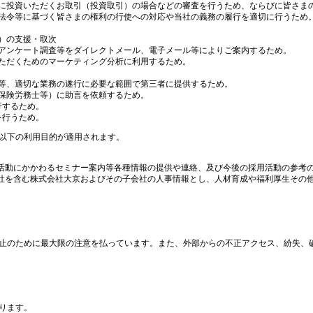
品等に投資いただくお取引（投資取引）の場合などの審査を行うため、ならびに皆さ
約や法令等に基づく皆さまの権利の行使への対応や当社の義務の履行を適切に行うた
等）の支援・取次
介、アンケート調査等をダイレクトメール、電子メール等によりご案内するため。
いただくためのマーケティング分析に利用するため。
合等、適切な業務の遂行に必要な範囲で第三者に提供するため。
会保険労務士等）に助言を依頼するため。
行するため。
を行うため。
以下の利用目的が適用されます。
用活動にかかわるセミナー案内等各種情報の提供や連絡、及び今後の採用活動の参考
当社を含む株式会社大京およびその子会社の人事情報とし、人材育成や福利厚生その
止のために最大限の注意を払っています。また、外部からの不正アクセス、紛失、
ります。