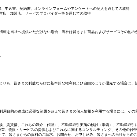
取得、申込書、契約書、オンラインフォームやアンケートへの記入を通じての取得
直営店、加盟店、サービスプロバイダー等を通じての取得
情報を当社へ提供いただけない場合、当社は皆さまに商品およびサービスその他の
。
利益よりも、皆さまの利益ならびに基本的な権利および自由のほうが優先する場合は、
利用目的の達成に必要な範囲を超えて皆さまの個人情報を利用する場合には、その
、交換、賃貸借、これらの媒介、代理）、不動産取引実施の検討（準備）、不動産取
理業、物販・サービスの提供およびこれらに関するコンサルティング、その他の付帯
いて、皆さまからの資料のご請求、お問合せ、お申し込み、皆さまへの当社からの