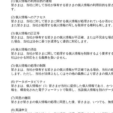
(1) 個人情報の利用目的の通知
皆さまは、当社に対して当社が保有する皆さまの個人情報の利用目的を皆
す。
(2) 個人情報へのアクセス
皆さまは、当社に対して皆さまに関する個人情報が処理されているか否か
また皆さまは、当社が処理する個人情報の写しを取得する権利も有します
(3) 個人情報の訂正等
皆さまは、当社が保有する皆さまの個人情報が不正確、または不完全な場
た場合、当社は法令に基づき遅滞なく適切に対応します。
(4) 個人情報の消去
皆さまは、当社が皆さまに関して処理する個人情報を削除するよう要求す
社はかかる対応をとる義務を負いません。
(5) 個人情報の処理の制限
皆さまは、当社が保有する皆さまの個人情報が不正確である場合、当社の
します。ただし、当社が法律上もしくはその他の義務により皆さまの個人
(6) データポータビリティ
皆さまは、個人情報が（1）皆さまが当社に提供した個人情報であり、か
報を、構造化された電子フォーマットで取得し、当該個人情報を別のデー
(7) 同意の撤回
皆さまが皆さまの個人情報の処理に同意した後、皆さまは、いつでも、無
(8) 異議申立