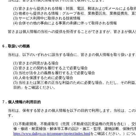
(1) 皆さまから提供される情報：対面、電話、郵送およびEメールによる
(2) 他者から提供される情報：グループ各社、業務委託先、業務提携先、
(3) サービス利用中に取得される技術情報
(4) 合併その他の事由による事業の承継に伴って取得される情報
皆さまは個人情報の当社への提供を拒否することができますが、皆さまが個人
6．取扱いの根拠
当社は、以下のいずれかに該当する場合に、皆さまの個人情報を取り扱います
(1) 皆さまの同意がある場合
(2) 皆さまとの契約を履行する上で必要な場合
(3) 当社が法令上の義務を履行する上で必要な場合
(4) 人命を保護するために必要な場合
(5) 当社または第三者の正当な利益のために必要な場合。ただし、その
目的」をご確認ください。
7．個人情報の利用目的
当社は、保有する皆さまの個人情報を以下の目的で利用します。当社は、この
す。
(1) 不動産開発、不動産取引（売買（不動産信託受益権の売買を含む）
修・修繕・耐震補強・解体等工事の設計・施工・監理、建物診断、保険代
https://www.daikyo.co.jp/company/project/index.html
をご確認ください。）につ