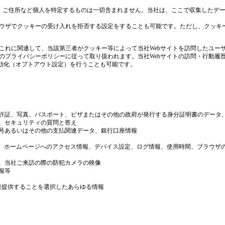
号、ご住所など個人を特定するものは一切含まれません。当社は、ここで収集したデー
ウザでクッキーの受け入れを拒否する設定をすることも可能です。ただし、クッキー
これに関連して、当該第三者がクッキー等によって当社Webサイトを訪問したユー
のプライバシーポリシーに従って取り扱われます。当社Webサイトの訪問・行動履
無効化（オプトアウト設定）を行うことも可能です。
、免許証、写真、パスポート、ビザまたはその他の政府が発行する身分証明書のデー
ド、セキュリティの質問と答え
番号あるいはその他の支払関連データ、銀行口座情報
情報、ホームページへのアクセス情報、デバイス設定、ログ情報、使用時間、ブラウザ
容、当社ご来訪の際の防犯カメラの映像
報等
直接提供することを選択したあらゆる情報