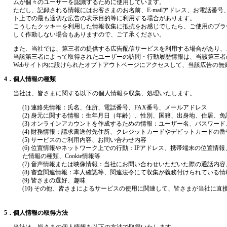
ムが個々のユーザーを認識するために使用しています。
ただし、記録される情報にはお客さまのお名前、E-mailアドレス、お電話番
ト上での最も適切な広告の表示目的等に利用する場合があります。
こうしたクッキーを利用した情報収集に抵抗をお感じでしたら、ご使用のブラ
しく作動しない場合もありますので、ご了承ください。
また、当社では、第三者の提供する広告配信サービスを利用する場合があり、
当該第三者によって取得されたユーザーの訪問・行動履歴情報は、当該第三者
Webサイト内に設けられたオプトアウトページにアクセスして、当該広告の
4．個人情報の種類
当社は、皆さまに関する以下の個人情報を収集、処理いたします。
(1) 連絡先情報：氏名、住所、電話番号、FAX番号、メールアドレス
(2) 身元に関する情報：生年月日（年齢）、性別、国籍、出身地、住居
(3) オンラインアカウントを作成するための情報：ユーザー名、パスワー
(4) 財務情報：請求書送付先住所、クレジットカードやデビットカードの
(5) サービスのご利用内容、お問い合わせ内容
(6) 位置情報やネットワーク上での行動：IPアドレス、携帯端末の位置
た情報の種類、Cookie情報等
(7) 音声情報または映像情報：当社にお問い合わせいただいた際の通話内
(8) 審査関連情報：本人確認等、関連法令にて収集が義務付けられている情
(9) 皆さまの選好、趣味
(10) その他、皆さまによるサービスの使用に関連して、皆さまが当社に
5．個人情報の取得方法
当社は、皆さまの個人情報を以下の方法で取得いたします。