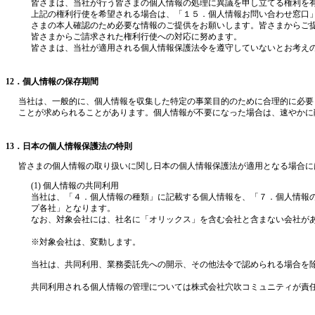
皆さまは、当社が行う皆さまの個人情報の処理に異議を申し立てる権利を
上記の権利行使を希望される場合は、「１５．個人情報お問い合わせ窓口
さまの本人確認のため必要な情報のご提供をお願いします。皆さまからご
皆さまからご請求された権利行使への対応に努めます。
皆さまは、当社が適用される個人情報保護法令を遵守していないとお考え
12．個人情報の保存期間
当社は、一般的に、個人情報を収集した特定の事業目的のために合理的に必要
ことが求められることがあります。個人情報が不要になった場合は、速やかに
13．日本の個人情報保護法の特則
皆さまの個人情報の取り扱いに関し日本の個人情報保護法が適用となる場合に
(1) 個人情報の共同利用
当社は、「４．個人情報の種類」に記載する個人情報を、「７．個人情報
プ各社」となります。
なお、対象会社には、社名に「オリックス」を含む会社と含まない会社が
※対象会社は、変動します。
当社は、共同利用、業務委託先への開示、その他法令で認められる場合を
共同利用される個人情報の管理については株式会社穴吹コミュニティが責