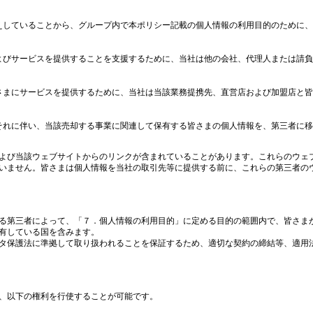
えしていることから、グループ内で本ポリシー記載の個人情報の利用目的のために、
よびサービスを提供することを支援するために、当社は他の会社、代理人または請負
さまにサービスを提供するために、当社は当該業務提携先、直営店および加盟店と皆
それに伴い、当該売却する事業に関連して保有する皆さまの個人情報を、第三者に移
よび当該ウェブサイトからのリンクが含まれていることがあります。これらのウェ
いません。皆さまは個人情報を当社の取引先等に提供する前に、これらの第三者の
る第三者によって、「７．個人情報の利用目的」に定める目的の範囲内で、皆さま
有している国を含みます。
タ保護法に準拠して取り扱われることを保証するため、適切な契約の締結等、適用
、以下の権利を行使することが可能です。