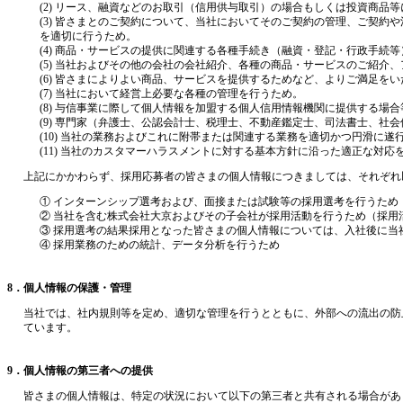
(2) リース、融資などのお取引（信用供与取引）の場合もしくは投資商
(3) 皆さまとのご契約について、当社においてそのご契約の管理、ご契
を適切に行うため。
(4) 商品・サービスの提供に関連する各種手続き（融資・登記・行政手続
(5) 当社およびその他の会社の会社紹介、各種の商品・サービスのご紹
(6) 皆さまによりよい商品、サービスを提供するためなど、よりご満足を
(7) 当社において経営上必要な各種の管理を行うため。
(8) 与信事業に際して個人情報を加盟する個人信用情報機関に提供する場
(9) 専門家（弁護士、公認会計士、税理士、不動産鑑定士、司法書士、社
(10) 当社の業務およびこれに附帯または関連する業務を適切かつ円滑に遂
(11) 当社のカスタマーハラスメントに対する基本方針に沿った適正な対応
上記にかかわらず、採用応募者の皆さまの個人情報につきましては、それぞれ
① インターンシップ選考および、面接または試験等の採用選考を行うため
② 当社を含む株式会社大京およびその子会社が採用活動を行うため（採
③ 採用選考の結果採用となった皆さまの個人情報については、入社後に
④ 採用業務のための統計、データ分析を行うため
8．個人情報の保護・管理
当社では、社内規則等を定め、適切な管理を行うとともに、外部への流出の防
ています。
9．個人情報の第三者への提供
皆さまの個人情報は、特定の状況において以下の第三者と共有される場合があ