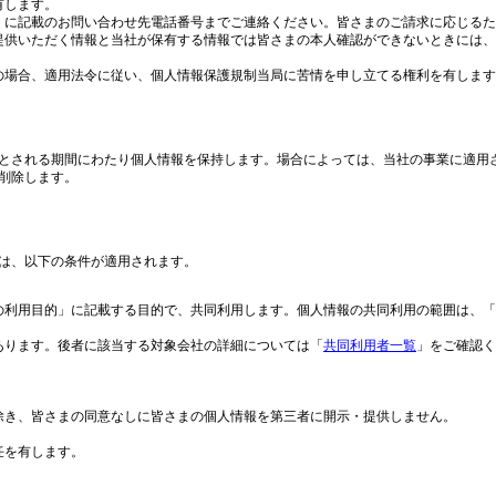
有します。
」に記載のお問い合わせ先電話番号までご連絡ください。皆さまのご請求に応じるた
提供いただく情報と当社が保有する情報では皆さまの本人確認ができないときには、
の場合、適用法令に従い、個人情報保護規制当局に苦情を申し立てる権利を有します
とされる期間にわたり個人情報を保持します。場合によっては、当社の事業に適用
削除します。
は、以下の条件が適用されます。
の利用目的」に記載する目的で、共同利用します。個人情報の共同利用の範囲は、「
あります。後者に該当する対象会社の詳細については「
共同利用者一覧
」をご確認く
除き、皆さまの同意なしに皆さまの個人情報を第三者に開示・提供しません。
任を有します。