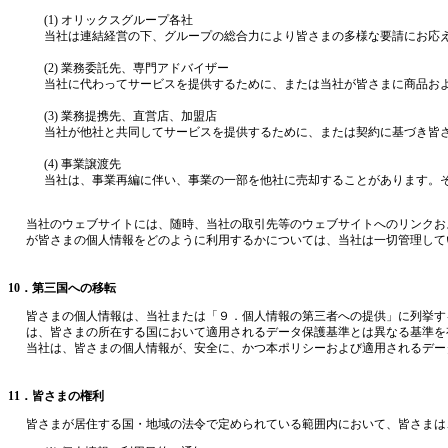
(1) オリックスグループ各社
当社は連結経営の下、グループの総合力により皆さまの多様な要請にお応
(2) 業務委託先、専門アドバイザー
当社に代わってサービスを提供するために、または当社が皆さまに商品お
(3) 業務提携先、直営店、加盟店
当社が他社と共同してサービスを提供するために、または契約に基づき皆
(4) 事業譲渡先
当社は、事業再編に伴い、事業の一部を他社に売却することがあります。
当社のウェブサイトには、随時、当社の取引先等のウェブサイトへのリンクお
が皆さまの個人情報をどのように利用するかについては、当社は一切管理して
10．第三国への移転
皆さまの個人情報は、当社または「９．個人情報の第三者への提供」に列挙す
は、皆さまの所在する国において適用されるデータ保護基準とは異なる基準を
当社は、皆さまの個人情報が、安全に、かつ本ポリシーおよび適用されるデー
11．皆さまの権利
皆さまが居住する国・地域の法令で定められている範囲内において、皆さまは